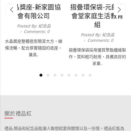
水晶獎座-新家園協
摺疊環保袋-元朗大
會有限公司
會堂家庭生活教育
組
Posted By: 紀念品
Comments: 0
Posted By: 紀念品
Comments: 0
水晶獎座整體造型簡潔大方，線
條流暢，配合厚實穩固的底座，
摺疊環保袋採用優質聚酯纖維製
兼具..
作，質料輕巧耐用，具備良好的
承重..
關於禮品紅
禮品,贈品和紀念品能讓人聯想起愛與關懷以及一份情。禮品紅能為