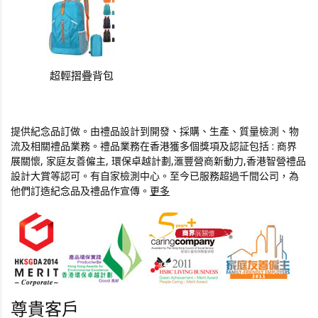
超輕摺疊背包
提供紀念品訂做。由禮品設計到開發、採購、生產、質量檢測、物
流及相關禮品業務。禮品業務在香港獲多個獎項及認証包括 : 商界
展關懷, 家庭友善僱主, 環保卓越計劃,滙豐營商新動力,香港智營禮品
設計大賞等認可。有自家檢測中心。至今已服務超過千間公司，為
他們訂造紀念品及禮品作宣傳。
更多
便攜雙層真空保溫杯
喜字咖啡杯套裝
"布"一樣喇叭
創意七日藥盒水樽
108鍵全竹鍵盤
筆記本套裝
尊貴客戶