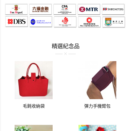
七天藥盒搖搖杯
HIFI貝殼喇叭
電腦袋
iPhone iPad 迷你手機風扇
可愛動物按壓中性筆
戶外運動藥盒水樽
精選紀念品
iPhone 兔仔環保喇叭
彩色玻璃馬克杯
毛氈收納袋
彈力手機臂包