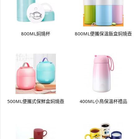
800ML焖燒杯
800ML便攜保溫飯盒焖燒壺
500ML便攜式保鮮盒焖燒壺
400ML小鳥保溫杯禮品