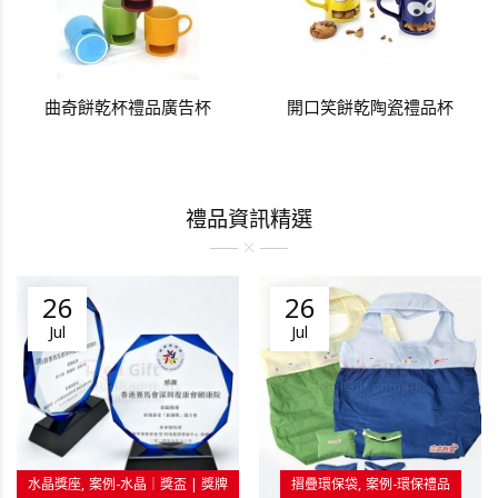
曲奇餅乾杯禮品廣告杯
開口笑餅乾陶瓷禮品杯
禮品資訊精選
26
26
Jul
Jul
水晶獎座
案例-水晶｜獎盃 | 獎牌
摺疊環保袋
案例-環保禮品